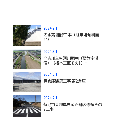
2024.7.1
泗水苑 補修工事（駐車場傾斜面
他）
2024.3.1
合志川単県河川掘削（緊急浚渫
債）（福本工区その1）…
2024.2.1
貸倉庫建築工事 第2倉庫
2024.2.1
菊池市東部単県道路舗装修繕その
2工事