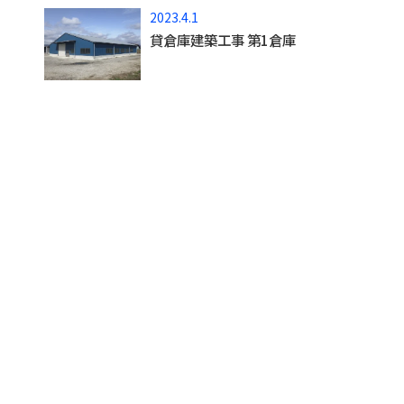
2023.4.1
貸倉庫建築工事 第1倉庫
荒木重機に
サービス内容
ついて
土木事業
荒木重機の強み
建設事業
会社概要
ICT施工
主要装備
解体工事事業
グループ会社
電気工事事業
施工事例
採用情報
お知らせ&スタッフブログ
お問い合わせ
プライバシーポリシー