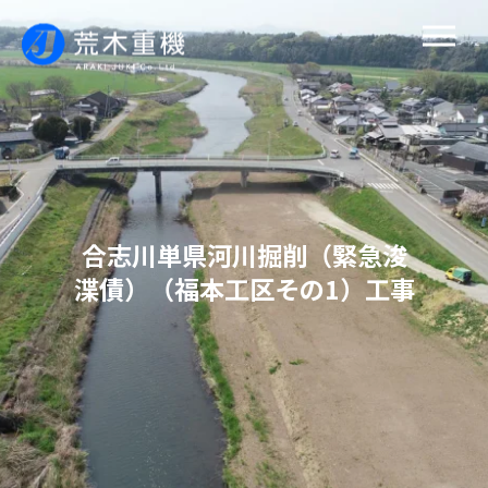
合志川単県河川掘削（緊急浚
渫債）（福本工区その1）工事