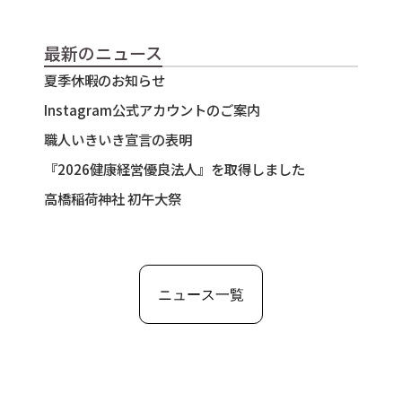
最新のニュース
夏季休暇のお知らせ
Instagram公式アカウントのご案内
職人いきいき宣言の表明
『2026健康経営優良法人』を取得しました
高橋稲荷神社 初午大祭
荒木重機に
サービス内容
ついて
土木事業
荒木重機の強み
建設事業
ニュース一覧
会社概要
ICT施工
主要装備
解体工事事業
グループ会社
電気工事事業
施工事例