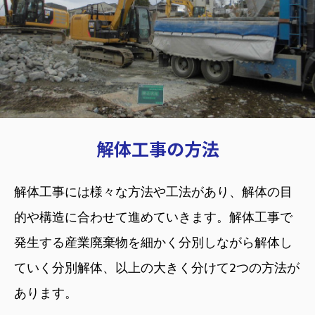
荒木重機に
サービス内容
ついて
土木事業
荒木重機の強み
建設事業
会社概要
ICT施工
解体工事の方法
主要装備
解体工事事業
グループ会社
電気工事事業
解体工事には様々な方法や工法があり、解体の目
施工事例
的や構造に合わせて進めていきます。解体工事で
採用情報
発生する産業廃棄物を細かく分別しながら解体し
お知らせ&スタッフブログ
ていく分別解体、以上の大きく分けて2つの方法が
お問い合わせ
あります。