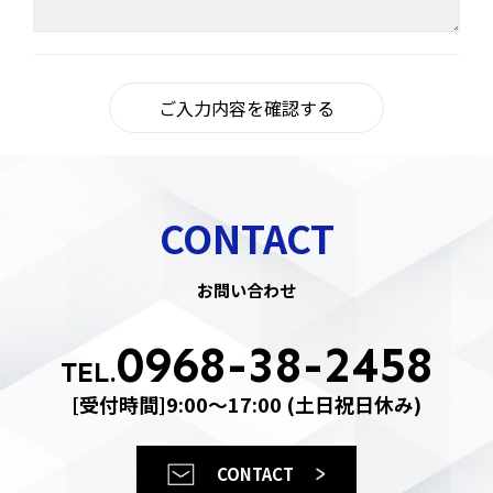
荒木重機に
サービス内容
ついて
土木事業
荒木重機の強み
建設事業
CONTACT
会社概要
ICT施工
主要装備
解体工事事業
グループ会社
電気工事事業
お問い合わせ
0968-38-2458
施工事例
TEL.
採用情報
[受付時間]9:00〜17:00 (土日祝日休み)
お知らせ&スタッフブログ
お問い合わせ
CONTACT